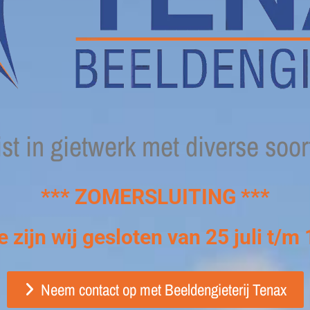
st in gietwerk met diverse soo
***
ZOMERSLUITING ***
zijn wij gesloten van 25 juli t/
Neem contact op met Beeldengieterij Tenax