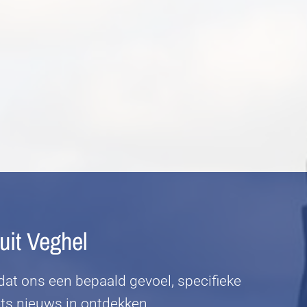
uit Veghel
at ons een bepaald gevoel, specifieke
ets nieuws in ontdekken.