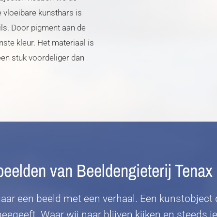
vloeibare kunsthars is
ails. Door pigment aan de
te kleur. Het materiaal is
een stuk voordeliger dan
eelden van Beeldengieterij Tenax 
aar een beeld met een verhaal. Een kunstobject d
eegeeft. Waar wij naar blijven kijken en steeds i