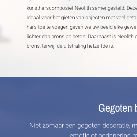
kunstharscomposiet Neolith samengesteld. Deze 
ideaal voor het gieten van objecten met veel det
hars toe te voegen geven we uw beeld elke gewens
lichter dan brons en beton. Daarnaast is Neolith 
brons, terwijl de uitstraling hetzelfde is.
Gegoten b
Niet zomaar een gegoten decoratie, m
emotie of herinnering m