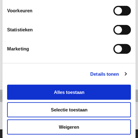
Voorkeuren
Aanvraag informatie / bestellen
Statistieken
Artikelnummer: TA004a
Marketing
Abraham staand, klein
Hoogte: 22 cm
Details tonen
terug naar webshop
Alles toestaan
Selectie toestaan
+31413363164
Weigeren