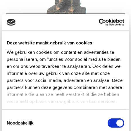
TA004A ABRAHAM STAAND, KLEIN
Deze website maakt gebruik van cookies
We gebruiken cookies om content en advertenties te
personaliseren, om functies voor social media te bieden
TA004a Abraham staand, klein
en om ons websiteverkeer te analyseren. Ook delen we
informatie over uw gebruik van onze site met onze
partners voor social media, adverteren en analyse. Deze
Formaat
partners kunnen deze gegevens combineren met andere
informatie die u aan ze heeft verstrekt of die ze hebben
verzameld op basis van uw gebruik van hun services.
Kleur: Brons patina
Toestemmingsselectie
Noodzakelijk
€ 22,99