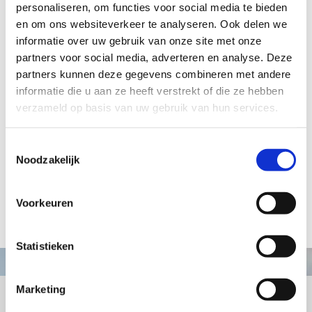
personaliseren, om functies voor social media te bieden
en om ons websiteverkeer te analyseren. Ook delen we
€ 20,95
informatie over uw gebruik van onze site met onze
partners voor social media, adverteren en analyse. Deze
partners kunnen deze gegevens combineren met andere
informatie die u aan ze heeft verstrekt of die ze hebben
Aanvraag informatie / bestellen
verzameld op basis van uw gebruik van hun services.
Toestemmingsselectie
Artikelnummer: TA008a
Noodzakelijk
Abraham, wijs is hij.. klein
Hoogte: 14 cm
Voorkeuren
terug naar webshop
Statistieken
Marketing
+31413363164