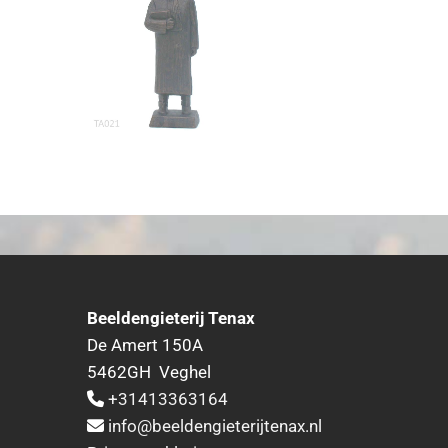
Beeldengieterij Tenax
De Amert 150A
5462GH Veghel
+31413363164

info@beeldengieterijtenax.nl
