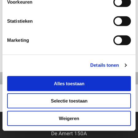
Voorkeuren
Aanvraag informatie / bestellen
Statistieken
Artikelnummer: TX2625
Baby in hand
Marketing
Lengte: 10 cm
terug naar webshop
Details tonen
Alles toestaan
+31413363164
Selectie toestaan
Weigeren
Beeldengieterij Tenax
De Amert 150A