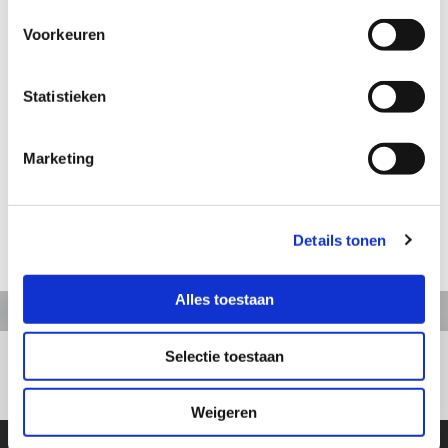
Voorkeuren
Aanvraag informatie / bestellen
Statistieken
Artikelnummer: TB128
Marketing
Biljarter
Hoogte: 12,5 cm
Details tonen
terug naar webshop
Alles toestaan
Selectie toestaan
+31413363164
Weigeren