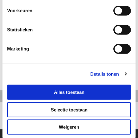
Voorkeuren
Aanvraag informatie / bestellen
Statistieken
Artikelnummer: GK268
Marketing
Boerin met bezem
Hoogte: 19 cm
Details tonen
terug naar webshop
Alles toestaan
Selectie toestaan
+31413363164
Weigeren