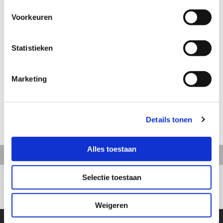
Voorkeuren
Aanvraag informatie / bestellen
Statistieken
Artikelnummer: TE086
Marketing
Fries paard groot
Hoogte: 37 cm
Details tonen
terug naar webshop
Alles toestaan
Selectie toestaan
+31413363164
Weigeren