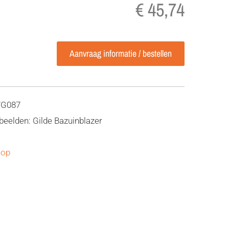
€ 45,74
Aanvraag informatie / bestellen
TG087
ebeelden: Gilde Bazuinblazer
hop