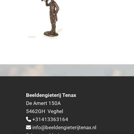
Beeldengieterij Tenax
De Amert 150A
5462GH Veghel
+31413363164

info@beeldengieterijtenax.nl
