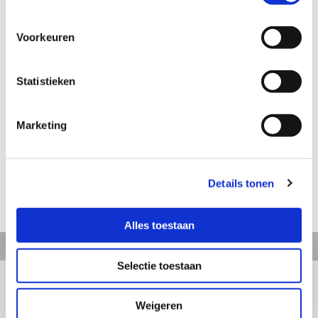
€ 40,74
Voorkeuren
Aanvraag informatie / bestellen
Statistieken
Marketing
Artikelnummer: TG084
Uit de serie Gildebeelden: Gilde keizer
Hoogte: 25 cm
Details tonen
terug naar webshop
Alles toestaan
Selectie toestaan
+31413363164
Weigeren