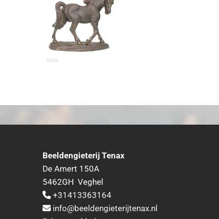
Beeldengieterij Tenax
De Amert 150A
5462GH Veghel
+31413363164

info@beeldengieterijtenax.nl
