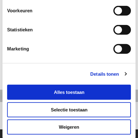
Voorkeuren
Aanvraag informatie / bestellen
Statistieken
Artikelnummer: REP009
Marketing
Mijnwerker 'Koel Piet' (Valkenburg)
Hoogte: 18 cm
Details tonen
terug naar webshop
Alles toestaan
Selectie toestaan
+31413363164
Weigeren