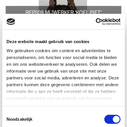
REP009 MIJWERKER 'KOEL PIET'
(VALKENBURG)
Deze website maakt gebruik van cookies
We gebruiken cookies om content en advertenties te
personaliseren, om functies voor social media te bieden
REP009 Mijnwerker 'Koel Piet'' (Valkenburg)
en om ons websiteverkeer te analyseren. Ook delen we
informatie over uw gebruik van onze site met onze
partners voor social media, adverteren en analyse. Deze
Formaat
partners kunnen deze gegevens combineren met andere
informatie die u aan ze heeft verstrekt of die ze hebben
verzameld op basis van uw gebruik van hun services.
Kleur: Brons patina
Toestemmingsselectie
Noodzakelijk
€ 32,00