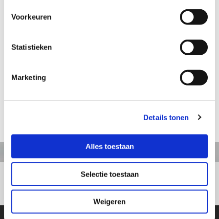
Voorkeuren
Aanvraag informatie / bestellen
Statistieken
Artikelnummer: TM183
Marketing
Motorcrosser
Hoogte: 32 cm
Details tonen
terug naar webshop
Alles toestaan
Selectie toestaan
+31413363164
Weigeren