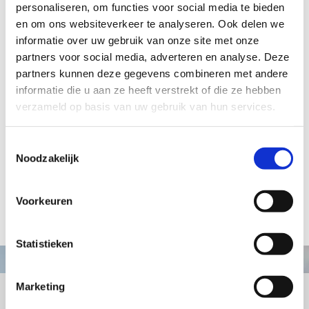
personaliseren, om functies voor social media te bieden
en om ons websiteverkeer te analyseren. Ook delen we
€ 19,97
informatie over uw gebruik van onze site met onze
partners voor social media, adverteren en analyse. Deze
partners kunnen deze gegevens combineren met andere
informatie die u aan ze heeft verstrekt of die ze hebben
Aanvraag informatie / bestellen
verzameld op basis van uw gebruik van hun services.
Toestemmingsselectie
Artikelnummer: TE096
Noodzakelijk
Paardenhoofd 2 klein op sokkel
Hoogte: 13 cm
Voorkeuren
terug naar webshop
Statistieken
Marketing
+31413363164