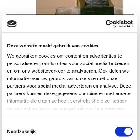
CV029 PAARDENHOOFD ARABIER
Deze website maakt gebruik van cookies
We gebruiken cookies om content en advertenties te
personaliseren, om functies voor social media te bieden
CV029 Paardenhoofd Arabier
en om ons websiteverkeer te analyseren. Ook delen we
informatie over uw gebruik van onze site met onze
partners voor social media, adverteren en analyse. Deze
Formaat
partners kunnen deze gegevens combineren met andere
informatie die u aan ze heeft verstrekt of die ze hebben
verzameld op basis van uw gebruik van hun services.
Kleur: Brons patina
Toestemmingsselectie
Noodzakelijk
€ 402,50