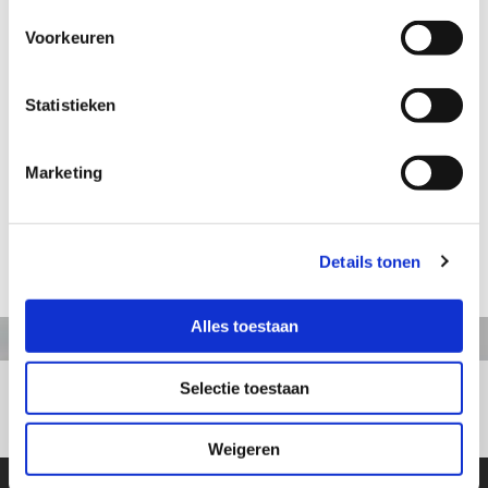
Voorkeuren
Aanvraag informatie / bestellen
Statistieken
Artikelnummer: CV029
Marketing
Paardenhoofd Arabier
Hoogte: 44 cm
Details tonen
terug naar webshop
Alles toestaan
Selectie toestaan
+31413363164
Weigeren