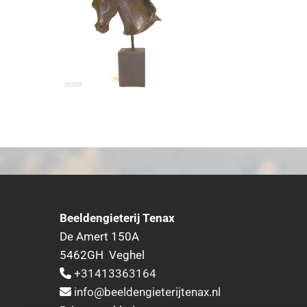
Beeldengieterij Tenax
De Amert 150A
5462GH Veghel
+31413363164

info@beeldengieterijtenax.nl
