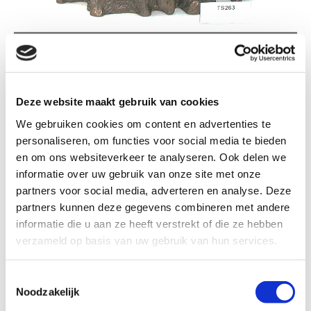
TS263 SCHAAPSHERDER MET SCHAPEN
Deze website maakt gebruik van cookies
We gebruiken cookies om content en advertenties te
personaliseren, om functies voor social media te bieden
TS263 Schaapsherder met schapen
en om ons websiteverkeer te analyseren. Ook delen we
informatie over uw gebruik van onze site met onze
partners voor social media, adverteren en analyse. Deze
Formaat
partners kunnen deze gegevens combineren met andere
informatie die u aan ze heeft verstrekt of die ze hebben
verzameld op basis van uw gebruik van hun services.
Kleur: Brons patina
Toestemmingsselectie
Noodzakelijk
€ 45,70