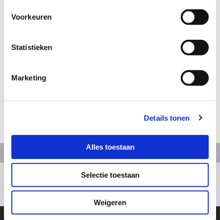
Voorkeuren
Aanvraag informatie / bestellen
Statistieken
Artikelnummer: TS263
Marketing
Schaapsherder met schapen
Hoogte: 19 cm
Details tonen
terug naar webshop
Alles toestaan
Selectie toestaan
+31413363164
Weigeren