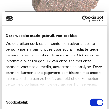
TS268 SCHOENTJES OP ROTSBLOK
Deze website maakt gebruik van cookies
We gebruiken cookies om content en advertenties te
personaliseren, om functies voor social media te bieden
TS268 Schoentjes op rotsblok
en om ons websiteverkeer te analyseren. Ook delen we
informatie over uw gebruik van onze site met onze
partners voor social media, adverteren en analyse. Deze
Formaat
partners kunnen deze gegevens combineren met andere
informatie die u aan ze heeft verstrekt of die ze hebben
verzameld op basis van uw gebruik van hun services.
Kleur: Brons patina
Toestemmingsselectie
Noodzakelijk
€ 21,20