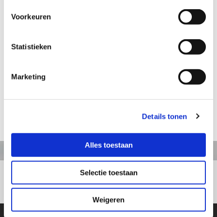
Voorkeuren
Aanvraag informatie / bestellen
Statistieken
Artikelnummer: TS268
Marketing
Schoentjes op rotsblok
Hoogte: 9 cm
Details tonen
terug naar webshop
Alles toestaan
Selectie toestaan
+31413363164
Weigeren