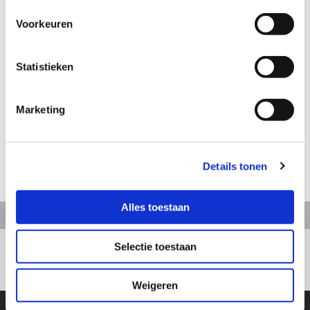
Voorkeuren
Aanvraag informatie / bestellen
Statistieken
Artikelnummer: TS257
Marketing
Slager groot
Hoogte: 23 cm
Details tonen
terug naar webshop
Alles toestaan
Selectie toestaan
+31413363164
Weigeren