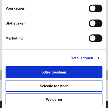
Voorkeuren
Aanvraag informatie / bestellen
Statistieken
Artikelnummer: TT284
Marketing
Timmerman klein
Hoogte: 10 cm
Details tonen
terug naar webshop
Alles toestaan
Selectie toestaan
+31413363164
Weigeren