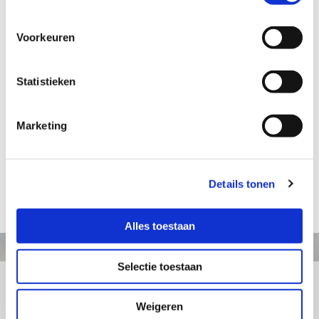
€ 42,00
Voorkeuren
Aanvraag informatie / bestellen
Statistieken
Marketing
Artikelnummer: TM004
Uit de serie Muzikanten: Dwarsfluitspeler
Hoogte: 21 cm
Details tonen
terug naar webshop
Alles toestaan
Selectie toestaan
+31413363164
Weigeren